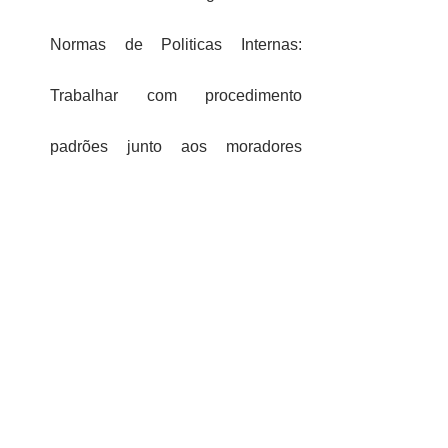
Normas de Politicas Internas: 
Trabalhar com procedimento 
padrões junto aos moradores 
garante uma segurança ao 
condomínio. Efetue um treinamento 
com todos.
Entre Outros.
Quando tratamos de segurança, 