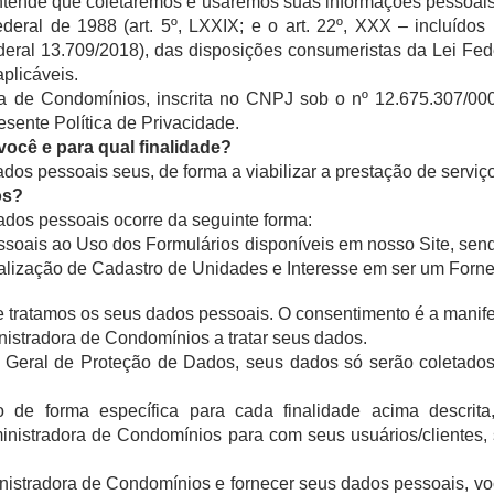
entende que coletaremos e usaremos suas informações pessoais 
deral de 1988 (art. 5º, LXXIX; e o art. 22º, XXX – incluído
eral 13.709/2018), das disposições consumeristas da Lei Fe
aplicáveis.
ra de Condomínios, inscrita no CNPJ sob o nº 12.675.307/00
esente Política de Privacidade.
ocê e para qual finalidade?
dados pessoais seus, de forma a viabilizar a prestação de serviç
os?
ados pessoais ocorre da seguinte forma:
soais ao Uso dos Formulários disponíveis em nosso Site, sendo
ualização de Cadastro de Unidades e Interesse em ser um Forn
e tratamos os seus dados pessoais. O consentimento é a manife
inistradora de Condomínios a tratar seus dados.
Geral de Proteção de Dados, seus dados só serão coletados
o de forma específica para cada finalidade acima descrit
ministradora de Condomínios para com seus usuários/clientes, 
ministradora de Condomínios e fornecer seus dados pessoais, v