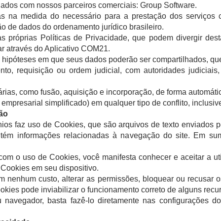
ados com nossos parceiros comerciais: Group Software.
 na medida do necessário para a prestação dos serviços c
o de dados do ordenamento jurídico brasileiro.
as próprias Políticas de Privacidade, que podem divergir de
r através do Aplicativo COM21.
 hipóteses em que seus dados poderão ser compartilhados, qu
nto, requisição ou ordem judicial, com autoridades judiciais
rias, como fusão, aquisição e incorporação, de forma automáti
 empresarial simplificado) em qualquer tipo de conflito, inclusive
ão
ios faz uso de Cookies, que são arquivos de texto enviados 
ém informações relacionadas à navegação do site. Em suma
 com o uso de Cookies, você manifesta conhecer e aceitar a ut
Cookies em seu dispositivo.
 nenhum custo, alterar as permissões, bloquear ou recusar o
ies pode inviabilizar o funcionamento correto de alguns recur
 navegador, basta fazê-lo diretamente nas configurações d