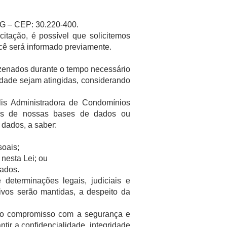
MG – CEP: 30.220-400.
citação, é possível que solicitemos
ê será informado previamente.
azenados durante o tempo necessário
idade sejam atingidas, considerando
lis Administradora de Condomínios
dos de nossas bases de dados ou
 dados, a saber:
soais;
 nesta Lei; ou
dados.
determinações legais, judiciais e
tivos serão mantidas, a despeito da
sso compromisso com a segurança e
ir a confidencialidade, integridade