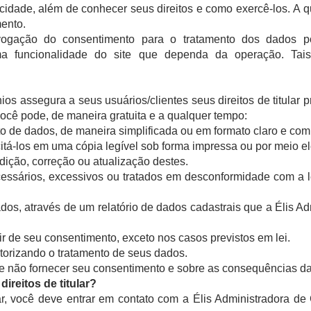
acidade, além de conhecer seus direitos e como exercê-los.
A q
ento.
vogação do consentimento para o tratamento dos dados po
a funcionalidade do site que dependa da operação. Tais
s assegura a seus usuários/clientes seus direitos de titular p
ocê pode, de maneira gratuita e a qualquer tempo:
to de dados, de maneira simplificada ou em formato claro e com
tá-los em uma cópia legível sob forma impressa ou por meio el
edição, correção ou atualização destes.
essários, excessivos ou tratados em desconformidade com a l
dados, através de um relatório de dados cadastrais que a Élis A
ir de seu consentimento, exceto nos casos previstos em lei.
orizando o tratamento de seus dados.
de não fornecer seu consentimento e sobre as consequências da
ireitos de titular?
ular, você deve entrar em contato com a Élis Administradora d