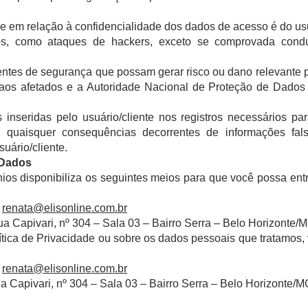
 em relação à confidencialidade dos dados de acesso é do us
ros, como ataques de hackers, exceto se comprovada condu
ntes de segurança que possam gerar risco ou dano relevante 
 aos afetados e a Autoridade Nacional de Proteção de Dados
 inseridas pelo usuário/cliente nos registros necessários par
; quaisquer consequências decorrentes de informações fal
uário/cliente.
 Dados
ios disponibiliza os seguintes meios para que você possa ent
/
renata@elisonline.com.br
a Capivari, nº 304 – Sala 03 – Bairro Serra – Belo Horizonte/
tica de Privacidade ou sobre os dados pessoais que tratamos, 
/
renata@elisonline.com.br
a Capivari, nº 304 – Sala 03 – Bairro Serra – Belo Horizonte/