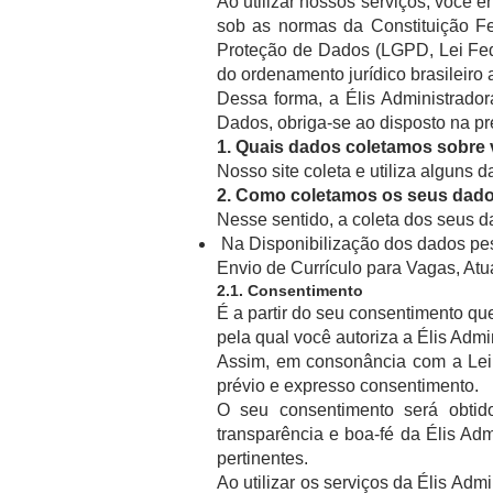
Ao utilizar nossos serviços, você 
sob as normas da Constituição Fe
Proteção de Dados (LGPD, Lei Fed
do ordenamento jurídico brasileiro 
Dessa forma, a Élis Administrado
Dados, obriga-se ao disposto na pr
1. Quais dados coletamos sobre v
Nosso site coleta e utiliza alguns 
2. Como coletamos os seus dad
Nesse sentido, a coleta dos seus d
Na Disponibilização dos dados pes
Envio de Currículo para Vagas, At
2.1. Consentimento
É a partir do seu consentimento qu
pela qual você autoriza a Élis Adm
Assim, em consonância com a Lei 
prévio e expresso consentimento.
O seu consentimento será obtid
transparência e boa-fé da Élis Ad
pertinentes.
Ao utilizar os serviços da Élis Ad