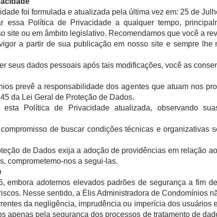
ivacidade
cidade foi formulada e atualizada pela última vez em: 25 de Jul
ar essa Política de Privacidade a qualquer tempo, princi
so site ou em âmbito legislativo. Recomendamos que você a rev
vigor a partir de sua publicação em nosso site e sempre lhe
ecer seus dados pessoais após tais modificações, você as conse
nios prevê a responsabilidade dos agentes que atuam nos pr
 45 da Lei Geral de Proteção de Dados.
sta Política de Privacidade atualizada, observando sua
ompromisso de buscar condições técnicas e organizativas s
teção de Dados exija a adoção de providências em relação ao
os, comprometemo-nos a segui-las.
e
, embora adotemos elevados padrões de segurança a fim de 
e riscos. Nesse sentido, a Élis Administradora de Condomínios n
entes da negligência, imprudência ou imperícia dos usuários e
s apenas pela segurança dos processos de tratamento de dado