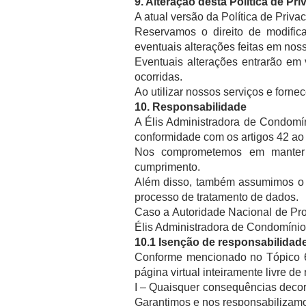
9.
Alteração
desta Política de Pr
A atual versão da Política de Priva
Reservamos o direito de modific
eventuais alterações feitas em nos
Eventuais alterações entrarão em 
ocorridas.
Ao utilizar nossos serviços e forn
10. Responsabilidade
A Élis Administradora de Condomí
conformidade com os artigos 42 ao
Nos comprometemos em manter e
cumprimento.
Além disso, também assumimos o c
processo de tratamento de dados.
Caso a Autoridade Nacional de Pro
Élis Administradora de Condomíni
10.1 Isenção de responsabilidad
Conforme mencionado no Tópico 6
página virtual inteiramente livre d
I – Quaisquer consequências decorr
Garantimos e nos responsabilizamo