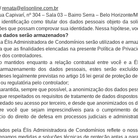
/
renata@elisonline.com.br
a Capivarí, nº 304 – Sala 03 – Bairro Serra – Belo Horizonte/
 identificação como titular dos dados pessoais objeto da soli
s que possam comprovar sua identidade. Nessa hipótese, voc
us dados serão armazenados?
a Élis Administradora de Condomínios serão utilizados e arm
a que as finalidades elencadas na presente Política de Privac
e dos controladores.
 mantidos enquanto a relação contratual entre você e a É
e armazenamento dos dados pessoais, estes serão excluí
eses legalmente previstas no artigo 16 lei geral de proteção de
ou regulatória pelo controlador;
 garantida, sempre que possível, a anonimização dos dados pes
e que respeitados os requisitos de tratamento de dados dispostos
 vedado seu acesso por terceiro, e desde que anonimizados os 
bre você que sejam imprescindíveis para o cumprimento de 
ício do direito de defesa em processos judiciais e administra
dos pela Élis Administradora de Condomínios reflete o no
gamos medidas e soluções técnicas de proteção aptas a garant