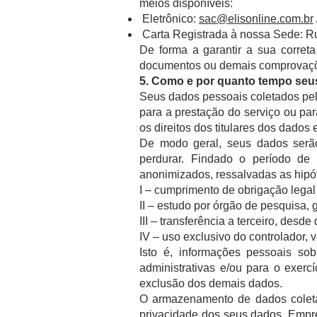
meios disponíveis:
Eletrônico:
sac@elisonline.com.br
Carta Registrada à nossa Sede: Ru
De forma a garantir a sua correta
documentos ou demais comprovaçõe
5. Como e por quanto tempo se
Seus dados pessoais coletados pel
para a prestação do serviço ou par
os direitos dos titulares dos dados 
De modo geral, seus dados serão
perdurar. Findado o período d
anonimizados, ressalvadas as hipót
I – cumprimento de obrigação legal 
II – estudo por órgão de pesquisa,
III – transferência a terceiro, desd
IV – uso exclusivo do controlador,
Isto é, informações pessoais so
administrativas e/ou para o exerc
exclusão dos demais dados.
O armazenamento de dados coleta
privacidade dos seus dados. Empre