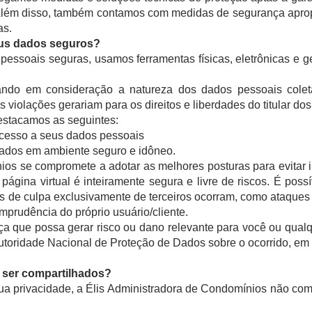
 Além disso, também contamos com medidas de segurança aprop
as.
eus dados seguros?
essoais seguras, usamos ferramentas físicas, eletrônicas e ge
ando em consideração a natureza dos dados pessoais coleta
s violações gerariam para os direitos e liberdades do titular do
estacamos as seguintes:
cesso a seus dados pessoais
ados em ambiente seguro e idôneo.
ios se compromete a adotar as melhores posturas para evitar 
ágina virtual é inteiramente segura e livre de riscos. É poss
s de culpa exclusivamente de terceiros ocorram, como ataques
mprudência do próprio usuário/cliente.
a que possa gerar risco ou dano relevante para você ou qualq
toridade Nacional de Proteção de Dados sobre o ocorrido, em
ser compartilhados?
ua privacidade, a Élis Administradora de Condomínios não co