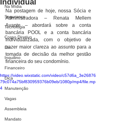
Individual
Na Mídia
Na postagem de hoje, nossa Sócia e 
Segurança
Administradora – Renata Mellem 
Avante – abordará sobre a conta 
Tecnologia
bancária POOL e a conta bancária 
Corpo Diretivo
Individualizada, com o objetivo de 
trazer maior clareza ao assunto para a 
Lei
tomada de decisão da melhor gestão 
Inquilino
financeira do seu condomínio.  
Financeiro
https://video.wixstatic.com/video/c57d6a_3e26876
Dica
79c074a75bf830959376b09eb/1080p/mp4/file.mp
4
Manutenção
Vagas
Assembleia
Mandato