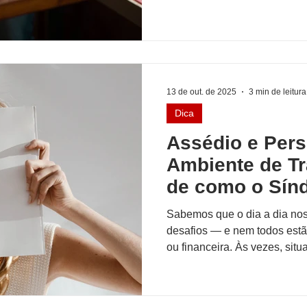
13 de out. de 2025
3 min de leitura
Dica
Assédio e Per
Ambiente de Tr
de como o Síndi
Sabemos que o dia a dia no
desafios — e nem todos estão
ou financeira. Às vezes, sit
relacionamento entre os próp
do síndico sensibilidade e 
exemplo importante são os c