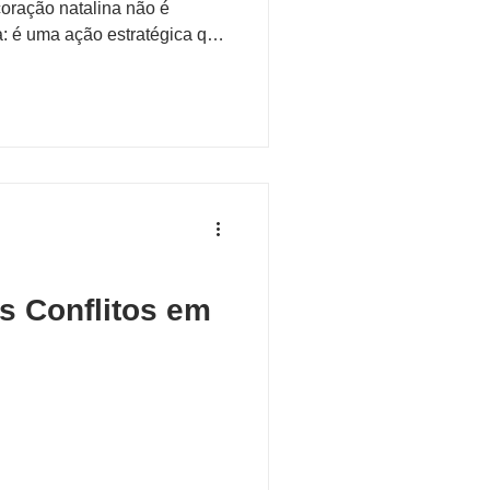
ção natalina não é
: é uma ação estratégica que
de, melhora a experiência
retamente para a valorização
 deixar os espaços comuns
s, a decoração de Natal gera
to além do visual. Ela
ias afetivas, fortalece
s Conflitos em