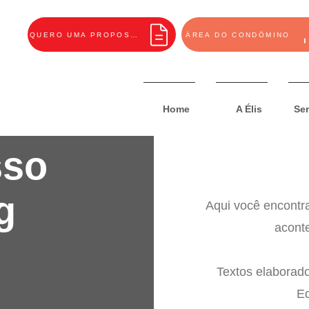
QUERO UMA PROPOSTA
ÁREA DO CONDÔMINO
Home
A Élis
Ser
sso
g
Aqui você encontr
acont
Textos elaborad
Eq