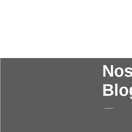
No
Blo