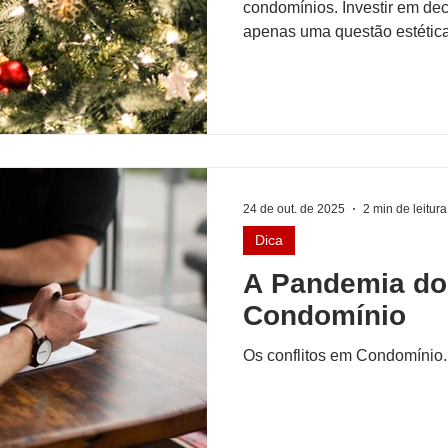
condomínios. Investir em decora
apenas uma questão estética
reforça o senso de comunida
dos moradores e contribui di
do empreendimento. Além de
mais acolhedores e elegante
efeitos positivos que vão mui
desperta emoções, cria memór
24 de out. de 2025
2 min de leitura
Dica
A Pandemia do
Condomínio
Os conflitos em Condomínio.