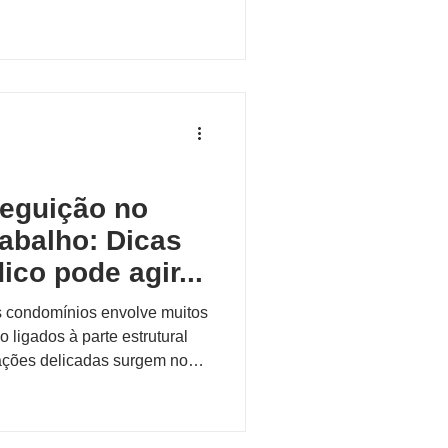
seguição no
abalho: Dicas
co pode agir...
s condomínios envolve muitos
 ligados à parte estrutural
uações delicadas surgem no
rios colaboradores , exigindo
firmeza na condução. Um
asos de desconforto,