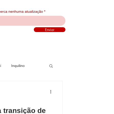
 perca nenhuma atualização
Enviar
i
Inquilino
 transição de