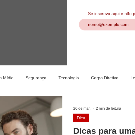
Se inscreva aqui e não
a Mídia
Segurança
Tecnologia
Corpo Diretivo
Le
nção
Vagas
Assembleia
Mandato
20 de mar.
2 min de leitura
Dica
Dicas para uma