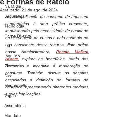
e Formas de Rateio
Na Mídia
Atualizado:
21 de ago. de 2024
Segurança
A individualização do consumo de água em 
condomínios é uma prática crescente, 
Tecnologia
impulsionada pela necessidade de equidade 
Corpo Diretivo
na distribuição de custos e pelo estímulo ao 
uso consciente desse recurso. Este artigo 
Lei
nossa Administradora, 
Renata Mellem 
Inquilino
Avante
, explora os benefícios, rateio dos 
Financeiro
custos e o incentivo à moderação no 
consumo. Também discute os desafios 
Dica
associados à definição do formato de 
Manutenção
cobrança, apresentando diferentes modelos 
e suas implicações
.
Vagas
Assembleia
Mandato