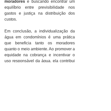
moradores
 e buscando encontrar um 
equilíbrio entre previsibilidade nos 
gastos e justiça na distribuição dos 
custos.
Em conclusão, a individualização da 
água em condomínios é uma prática 
que beneficia tanto os moradores 
quanto o meio ambiente. Ao promover a 
equidade na cobrança e incentivar o 
uso responsável da água, ela contribui 
para a sustentabilidade dos recursos 
hídricos e para a promoção de 
comunidades mais conscientes e 
solidárias. Para o método de cobrança, 
sempre aconselho aos cliente da 
Élis 
Administradora de Condomínios
, sendo 
Incorporadoras ou Síndicos, sua 
aprovação em 
Primeira Assembleia de 