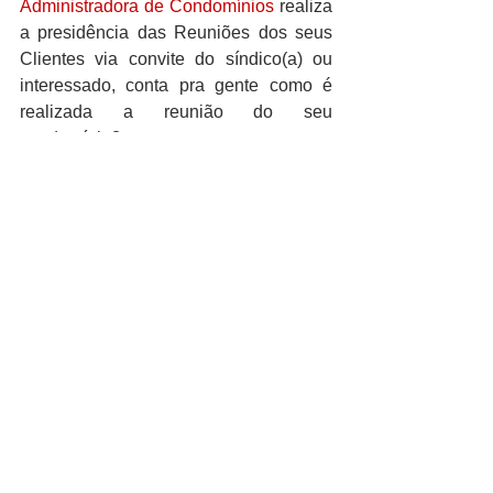
Administradora de Condomínios
 realiza 
a presidência das Reuniões dos seus 
Clientes via convite do síndico(a) ou 
interessado, conta pra gente como é 
realizada a reunião do seu 
condomínio? ■
Condomínio
dica
Dica
Ver tudo
Posts recentes