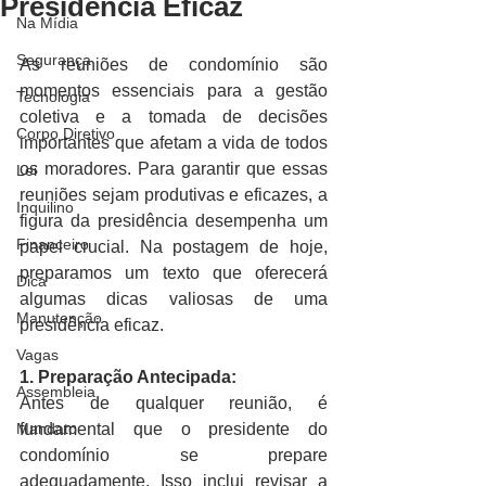
Presidência Eficaz
Na Mídia
Segurança
As reuniões de condomínio são 
momentos essenciais para a gestão 
Tecnologia
coletiva e a tomada de decisões 
Corpo Diretivo
importantes que afetam a vida de todos 
os moradores. Para garantir que essas 
Lei
reuniões sejam produtivas e eficazes, a 
Inquilino
figura da presidência desempenha um 
Financeiro
papel crucial. Na postagem de hoje, 
preparamos um texto que oferecerá 
Dica
algumas dicas valiosas de uma 
Manutenção
presidência eficaz. 
Vagas
1. Preparação Antecipada:
Assembleia
Antes de qualquer reunião, é 
Mandato
fundamental que o presidente do 
condomínio se prepare 
adequadamente. Isso inclui revisar a 